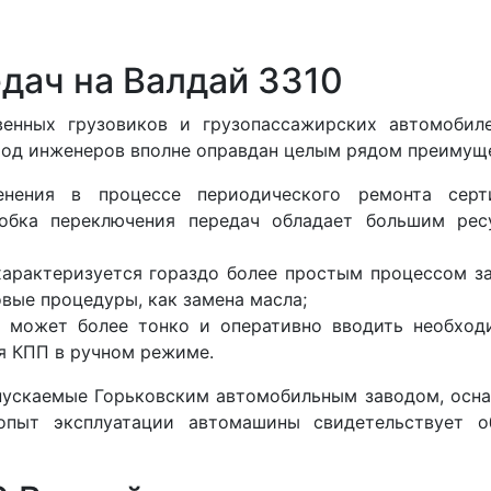
дач на Валдай 3310
енных грузовиков и грузопассажирских автомобил
ход инженеров вполне оправдан целым рядом преимуще
енения в процессе периодического ремонта сер
робка переключения передач обладает большим ре
характеризуется гораздо более простым процессом з
вые процедуры, как замена масла;
ь может более тонко и оперативно вводить необход
я КПП в ручном режиме.
пускаемые Горьковским автомобильным заводом, осн
опыт эксплуатации автомашины свидетельствует о