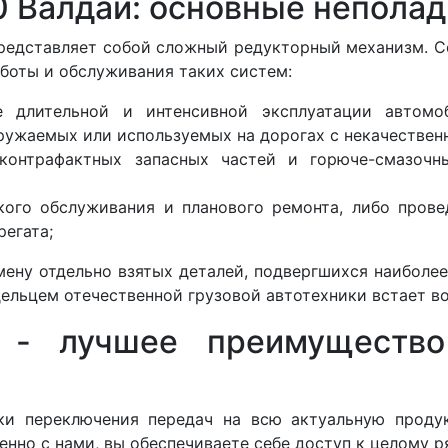
0 Валдай: основные непола
редставляет собой сложный редукторный механизм. С
аботы и обслуживания таких систем:
те длительной и интенсивной эксплуатации автом
ружаемых или используемых на дорогах с некачестве
 контрафактных запасных частей и горюче-смазоч
кого обслуживания и планового ремонта, либо прове
регата;
мену отдельно взятых деталей, подвергшихся наиболе
дельцем отечественной грузовой автотехники встает в
- лучшее преимущество 
ки переключения передач на всю актуальную проду
нно с нами, вы обеспечиваете себе доступ к целому 