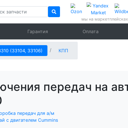
мы на маркетплейсках
Гарантия
Оплата
3310 (33104, 33106)
КПП
ючения передач на ав
0