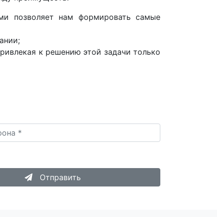
ами позволяет нам формировать самые
ании;
привлекая к решению этой задачи только
опку «Отправить», я даю согласие на
Обработку
 данных
.
Отправить