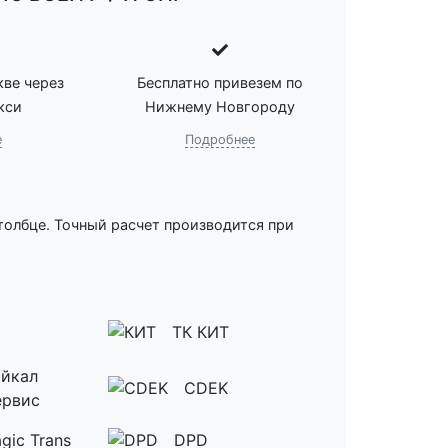
ве через
Бесплатно привезем по
кси
Нижнему Новгороду
е
Подробнее
толбце. Точный расчет производится при
ТК КИТ
йкал
CDEK
ервис
gic Trans
DPD