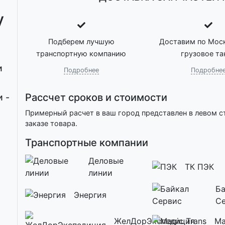
у
Подберем лучшую
Доставим по Моск
транспортную компанию
грузовое та
и
Подробнее
Подробне
Рассчет сроков и стоимости
 -
Примерный расчет в ваш город представлен в левом с
заказе товара.
Транспортные компании
Деловые
ТК ПЭК
линии
Ба
Энергия
С
ЖелДорЭкспедиция
Ma