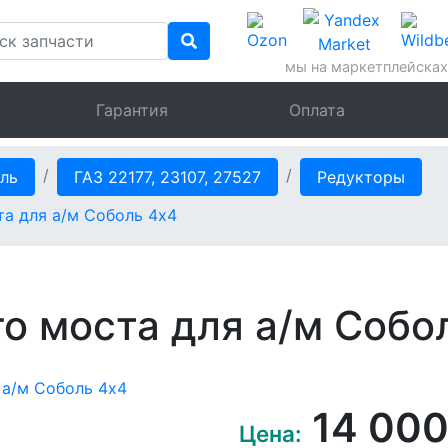
мы на маркетплейсках
Гарантия
Оплата
ль
ГАЗ 22177, 23107, 27527
Редукторы
та для а/м Соболь 4х4
о моста для а/м Собо
14 00
Цена: