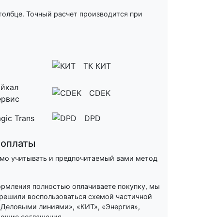
толбце. Точный расчет производится при
ТК КИТ
йкал
CDEK
ервис
gic Trans
DPD
 оплаты
имо учитывать и предпочитаемый вами метод
формления полностью оплачиваете покупку, мы
 решили воспользоваться схемой частичной
«Деловыми линиями», «КИТ», «Энергия»,
ующие соглашения.