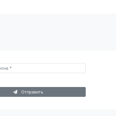
опку «Отправить», я даю согласие на
Обработку
 данных
.
Отправить