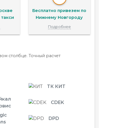
оскве
Бесплатно привезем по
 такси
Нижнему Новгороду
е
Подробнее
ом столбце. Точный расчет
ТК КИТ
йкал
CDEK
рвис
gic
DPD
ans